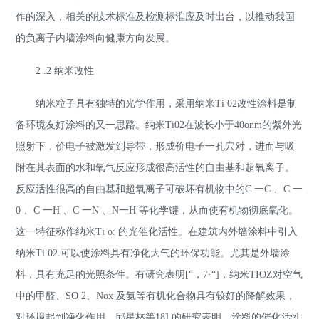
作的深入，相关的技术标准及检测标淮应及时出台，以推动我国
的负离子内墙涂料向健康方向发展。
2 .2 纳米改性
纳米粒子具有独特的光学作用，采用纳米Ti 02改性涂料是制
备环境友好涂料的又一思路。纳米Ti02在波长小于40onm的紫外光
照射下，价电子被激发到导带，形成价电子一孔穴对，进而与吸
附在其表面的水和氧气反应形成很高活性的自由基和超氧离子。
反应活性很高的自由基和超氧离子可破坏有机物中的C 一C 、C 一
0 、C 一H 、C 一N 、N一H 等化学键，从而使有机物彻底氧化。
这一特征称作纳米Ti o: 的光催化活性。在建筑内外墙涂料中引入
纳米Ti 02.可以使涂料具有净化大气的环保功能。尤其是外墙涂
料，具有充足的光照条件。有研究表明[“，7·“]，纳米TIOZ对空气
中的甲醛、SO 2、Nox 及氨等有机化合物具有较好的降解效果，
对环境起到净化作用。邱星林等18] 的研究表明，涂料的催化活性