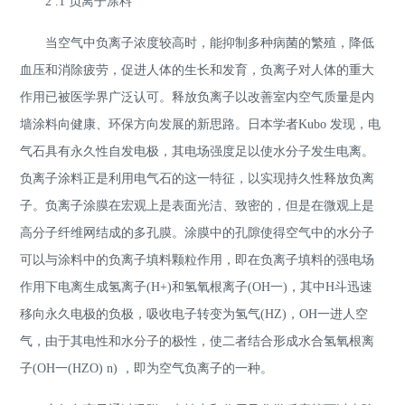
2 .1 负离子涂料
当空气中负离子浓度较高时，能抑制多种病菌的繁殖，降低
血压和消除疲劳，促进人体的生长和发育，负离子对人体的重大
作用已被医学界广泛认可。释放负离子以改善室内空气质量是内
墙涂料向健康、环保方向发展的新思路。日本学者Kubo 发现，电
气石具有永久性自发电极，其电场强度足以使水分子发生电离。
负离子涂料正是利用电气石的这一特征，以实现持久性释放负离
子。负离子涂膜在宏观上是表面光洁、致密的，但是在微观上是
高分子纤维网结成的多孔膜。涂膜中的孔隙使得空气中的水分子
可以与涂料中的负离子填料颗粒作用，即在负离子填料的强电场
作用下电离生成氢离子(H+)和氢氧根离子(OH一)，其中H斗迅速
移向永久电极的负极，吸收电子转变为氢气(HZ)，OH一进人空
气，由于其电性和水分子的极性，使二者结合形成水合氢氧根离
子(OH一(HZO) n) ，即为空气负离子的一种。