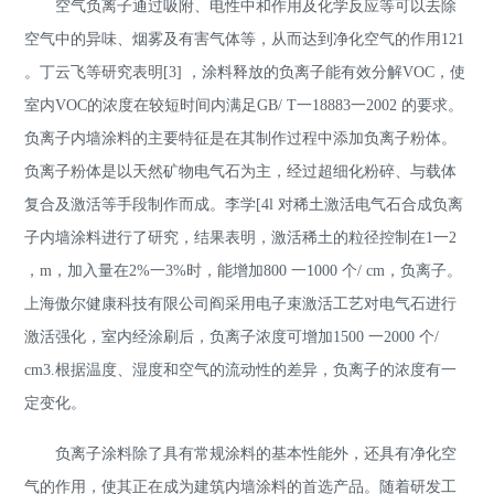
空气负离子通过吸附、电性中和作用及化学反应等可以去除
空气中的异味、烟雾及有害气体等，从而达到净化空气的作用121
。丁云飞等研究表明[3] ，涂料释放的负离子能有效分解VOC，使
室内VOC的浓度在较短时间内满足GB/ T一18883一2002 的要求。
负离子内墙涂料的主要特征是在其制作过程中添加负离子粉体。
负离子粉体是以天然矿物电气石为主，经过超细化粉碎、与载体
复合及激活等手段制作而成。李学[4l 对稀土激活电气石合成负离
子内墙涂料进行了研究，结果表明，激活稀土的粒径控制在1一2
，m，加入量在2%一3%时，能增加800 一1000 个/ cm，负离子。
上海傲尔健康科技有限公司阎采用电子束激活工艺对电气石进行
激活强化，室内经涂刷后，负离子浓度可增加1500 一2000 个/
cm3.根据温度、湿度和空气的流动性的差异，负离子的浓度有一
定变化。
负离子涂料除了具有常规涂料的基本性能外，还具有净化空
气的作用，使其正在成为建筑内墙涂料的首选产品。随着研发工