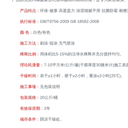
产品特点：
环保·健康·高遮盖力·涂层细腻平滑·抗菌防霉·耐擦
执行标准：
GB/T9756-2009 GB 18582-2008
颜 色：
白色/有色
施工方法：
刷涂·辊涂·无气喷涂
稀释比例：
用体积比5-15%的洁净水稀释并充分搅拌均匀。
理论耗漆量：
7-10平方米/公斤/遍(干膜厚度30微米计)
干燥时间：
表干≤1小时，硬干≥2小时，重涂≥2小时(25℃)。
施工事项：
见包装说明
包装规格：
20公斤/桶
有效保质期：
2年
储存条件：
阴凉干燥处。