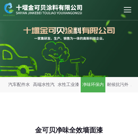
首页
关于我们
新闻中心
产品展示
汽车配件水
高端水性汽
水性工业漆
净味环保内
耐候抗污外
真
工程案例
性漆
车漆
墙漆
墙漆
招商加盟
售后服务
金可贝净味全效墙面漆
人才招聘